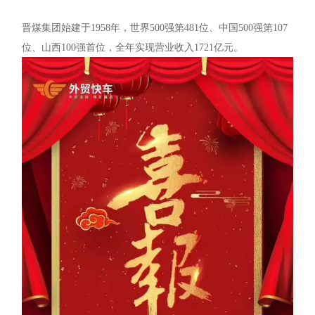
晋煤集团始建于1958年，世界500强第481位、中国500强第107
位、山西100强首位，全年实现营业收入1721亿元。