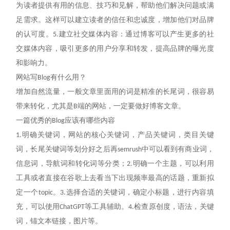
为读者提供有用的信息、技巧和见解，帮助他们解决问题或满
足需求。这样可以建立读者的信任和忠诚度，增加他们对品牌
的认可度。
建立社交媒体内容：通过博客可以产生更多的社
5.
交媒体内容，吸引更多的用户分享和转发，提高品牌的曝光度
和影响力。
网站写
有什么用？
Blog
增加自然流量，一般文章里面用的词是精准的长尾词，很容易
带来转化，尤其是
端的网站，一定要做好博客文章。
B
一篇优秀的
应该有哪些内容
Blog
明确关键词，网站的核心关键词，产品关键词，类目关键
1.
词，长尾关键词等划分好之后再
中可以看到有商业词，
semrush
信息词，导航词和转化词等分类；
明确一个主题，可以利用
2.
工具或者直接在谷歌上去看当下出现频率最高的话题，重新拟
定一个
。
选择合适的关键词，确定小标题，进行内容填
topic
3.
充，可以使用
等工具辅助。
检查原创度，语法，关键
ChatGPT
4.
词，锚文本链接，图片等。