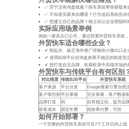
✅ 苦于没有询盘线索？快车系统帮你获取来
✅ 不知道买家来自哪里？行为追踪系统告
✅ 想建立自己的品牌？独立站让企业摆脱B
实际应用场景举例
例如一家具出口公司，通过部署外贸快车系统，仅
外贸快车适合哪些企业？
✔ 刚起步、缺乏海外推广经验的小微出口企
✔ 使用B2B平台但询盘效果不稳定的制造型
✔ 想打造自主品牌、拓展欧美中高端市场的
外贸快车与传统平台有何区别
对比维度
传统B2B平台
外贸快车系统
客户来源
平台分发
Google搜索引擎自然
客户掌控权
平台掌握
完全掌握，客户数据
品牌打造
弱
自有独立站，提升品
获客成本
固定年费
按效果付费，可控
如何开始部署？
一个完整的外贸快车系统可在7个工作日内上线