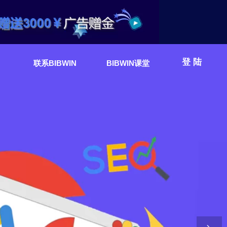
登陆
联系BIBWIN
BIBWIN课堂