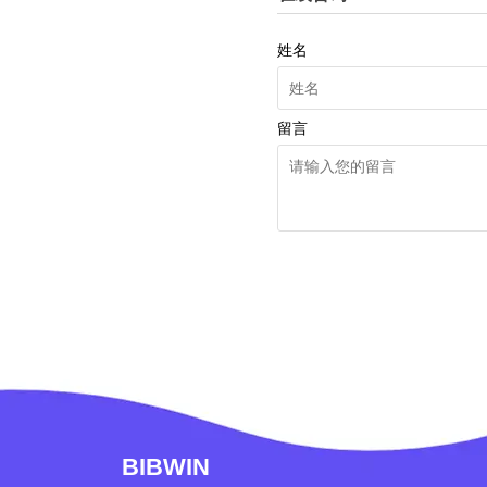
姓名
留言
BIBWIN