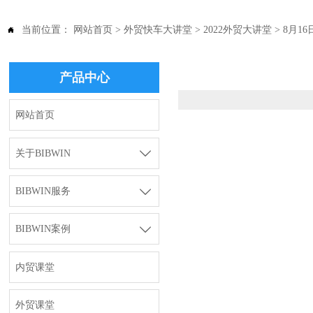
当前位置：
网站首页
>
外贸快车大讲堂
>
2022外贸大讲堂
>
8月16

产品中心
网站首页

关于BIBWIN

BIBWIN服务

BIBWIN案例
内贸课堂
外贸课堂