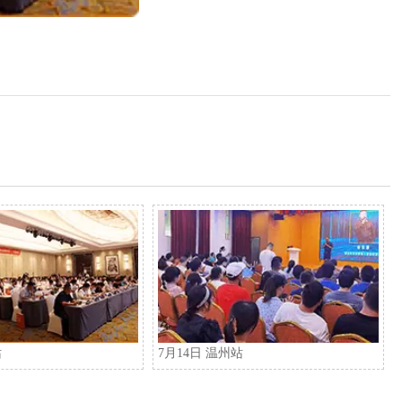
站
7月14日 温州站