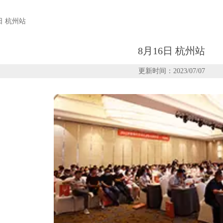
日 杭州站
8月16日 杭州站
更新时间：2023/07/07