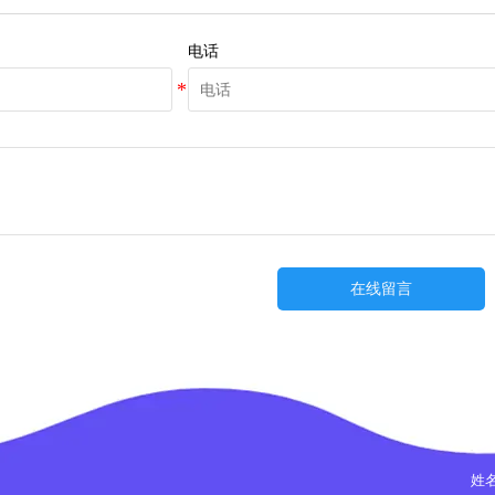
电话
在线留言
姓