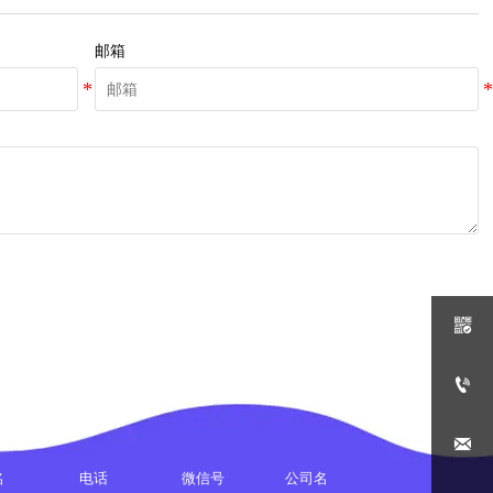
邮箱



名
电话
微信号
公司名