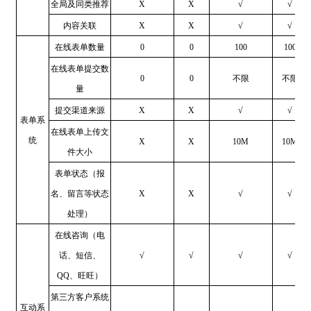
全局及同类推荐
X
X
√
√
内容关联
X
X
√
√
在线表单数量
0
0
100
100
在线表单提交数
0
0
不限
不限
量
提交渠道来源
X
X
√
√
表单系
在线表单上传文
统
X
X
10M
10M
件大小
表单状态（报
名、留言等状态
X
X
√
√
处理）
在线咨询（电
话、短信、
√
√
√
√
QQ、旺旺）
第三方客户系统
互动系