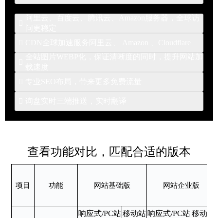
加快页面加载的时间，特别是在移动 Web 端查
和修改，同时还支持二次开发和定制化开发，能
(Google Neural Machine Translation,简
1、全球多节点分布 2、访客就近回源 3、服务期
阿里云、百度云、腾讯云、Amazon服务器，全球访
看内容的时间。
够满足客户不断变化的需求。

称:GNMT)，为客户提供高效、精准的多语言网站
问更稳定
内网站资源永久保存
MIP 是百度移动网页加速器， 是一套应用于移动
1.灵活性：网站可以根据客户需求进行灵活配置
翻译功能。
CDN全球加速服务阿里云、 Amazon 、Cloudflare

网页的开放性技术标准。
和修改，满足客户的特殊需求。
多种品牌服务器可选：阿里云、百度云、腾讯
全站图片WEBP化，保证清晰度的同时，提升网站加
2.可扩展性：网站架构具有良好的扩展性，能够
云、Amazon、微软云....

阿里云：2500+全球节点，120T带宽能力，六大
载速度
适应未来的业务发展和需求变化。
多国服务器可选：助力海内外客户营销畅游全
洲覆盖。
专业SEO布局，带来更多免费流量

3.个性化：网站具有独特性和个性化，能够突出
网站支持Google WebP图片压缩技术：加快图片
球，国内免费提供备案
亚马逊：使用了一个包含 166 个接入点（155 个
企业的品牌形象和特色。
加载速度、压缩体积大约只有JPEG的2/3、节省
① 阿里云国内：国内用户可选，需要在阿里云备
询盘实时三端推送，实时翻译

◆ 1、设置导航页面和详情页的标题、描述、关
边缘站点和 11 个区域性边缘缓存）的全球网
4.二次开发：支持二次开发和定制化开发，能够
大量的服务器宽带资源和数据空间、Facebook
案，可申请备案服务号；
键词（TDK）
络。
满足客户不断变化的需求。
留言反馈提醒
Ebay等知名网站并使用WebP格式。
② 百度云国内：国内用户可选，需要在百度云备
◆ 2、设置图片描述（Alt）
微信通知：系统会把客户的留言信息实时推送到
案；
◆ 3、设置H标签
查看功能对比，匹配合适的版本
管理员微信上
③ 腾讯云国内：国内用户可选，需要在腾讯云备
◆ 4、设置导航页面和详情页的URL（静态文件
邮件通知：系统会把客户的留言信息实时推送到
案；
名）
管理员邮箱里
④ 阿里云香港：海外和国内均可选，无需备案；
◆ 5、添加Tags 标签
项目
功能
网站基础版
网站企业版
留言翻译：当客户留言为非中文语言时，系统会
⑤ 美国服务器或美国服务器组（美国+香港服务
◆ 6、设置nofollow
将信息自动翻译成中文
器）：海外用户可选，无需备案；
◆ 7、设置Canonical标签
响应式/PC站
移动站
响应式/PC站
移动站
④ 德国服务器或德国服务器组（美国+香港服务