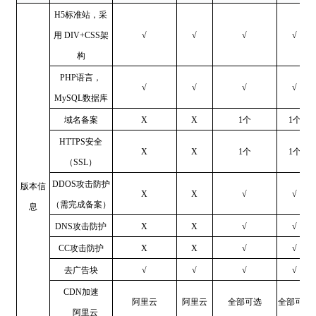
◆ 8、生成站内地图（xml和html）
H5标准站，采
器）：德国、法国、英国、西班牙、意大利、荷
◆ 9、安全网站（SSL证书）
用 DIV+CSS架
√
√
√
√
兰等欧洲用户访问速度快，无需备案；
◆ 10、301重定向
构
⑤ 迪拜服务器或中东服务器组（迪拜+香港服务
◆ 11、404页面设置
器）：位于中东，阿联酋、非洲、阿曼、沙特阿
PHP语言，
◆ 12、友情链接
√
√
√
√
拉伯、巴基斯坦，西亚各国访问速度较快 ，无需
MySQL数据库
◆ 13、抓取频率和权重
备案；
域名备案
X
X
1个
1个
◆ 14 、语言标签
⑥ 马来西亚或马来西亚服务器组（马来西亚+香
◆ 15、设置变量规则
HTTPS安全
港服务器）：位于东南亚，马来西亚、新加坡、
X
X
1个
1个
◆ 16、AMP/MIP移动站
（SSL）
菲律宾、印度尼西亚用户访问较快，无需备案；
◆ 17、一键提交谷歌Search Console
DDOS攻击防护
版本信
⑦ 莫斯科服务器或莫斯科服务器组（莫斯科+香
X
X
√
√
（需完成备案）
息
港服务器）：俄罗斯、乌克兰、哈萨克斯坦等国
DNS攻击防护
X
X
√
√
家的用户访问速度较快 ，无需备案；
⑧ 巴西服务器或巴西服务器组（巴西+香港服务
CC攻击防护
X
X
√
√
器）：巴西、阿根廷等南美用户访问速度较快 ，
去广告块
√
√
√
√
无需备案。
CDN加速
阿里云
阿里云
全部可选
全部可选
阿里云