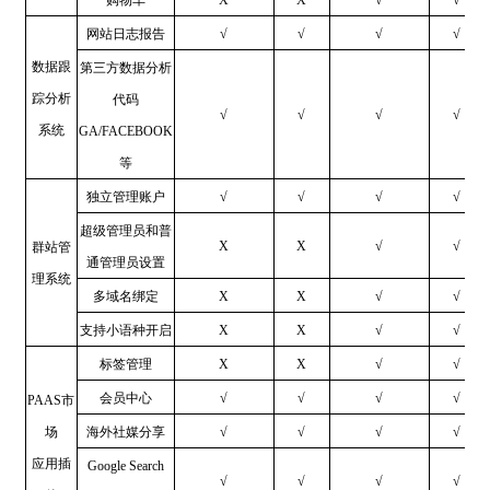
网站日志报告
√
√
√
√
数据跟
第三方数据分析
踪分析
代码
√
√
√
√
系统
GA/FACEBOOK
等
独立管理账户
√
√
√
√
超级管理员和普
X
X
√
√
群站管
通管理员设置
理系统
多域名绑定
X
X
√
√
支持小语种开启
X
X
√
√
标签管理
X
X
√
√
会员中心
√
√
√
√
PAAS市
场
海外社媒分享
√
√
√
√
应用插
Google Search
√
√
√
√