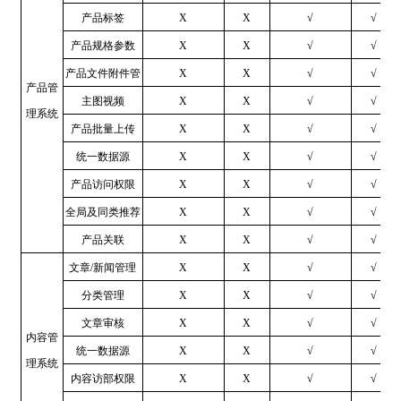
产品标签
X
X
√
√
产品规格参数
X
X
√
√
产品文件附件管
X
X
√
√
产品管
主图视频
X
X
√
√
理系统
产品批量上传
X
X
√
√
统一数据源
X
X
√
√
产品访问权限
X
X
√
√
全局及同类推荐
X
X
√
√
产品关联
X
X
√
√
文章/新闻管理
X
X
√
√
分类管理
X
X
√
√
文章审核
X
X
√
√
内容管
统一数据源
X
X
√
√
理系统
内容访部权限
X
X
√
√