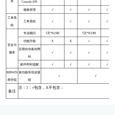
件
Console API
规格管理
√
√
√
√
工单系
工单系统
√
√
√
√
统
专业顾问
5天*8小时
5天*8小时
功能升级
X
X
√
√
安全与
定期自动备份网
服务
√
√
√
√
站
邮件即时提醒
√
√
√
√
BIBWIN
新功能等培训课
√
√
商学院
程
注：1：√包含，X不包含；
备注