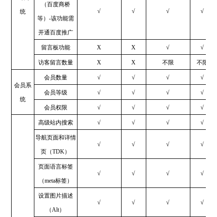
（百度商桥
√
√
√
√
统
等）-该功能需
开通百度推广
留言板功能
X
X
√
√
访客留言数量
X
X
不限
不限
会员数量
√
√
√
√
会员系
会员等级
√
√
√
√
统
会员权限
√
√
√
√
高级站内搜索
√
√
√
√
导航页面和详情
√
√
√
√
页（TDK）
页面语言标签
√
√
√
√
（meta标签）
设置图片描述
√
√
√
√
（Alt）