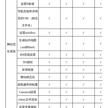
设置H标签
√
√
√
√
导航页面和详情
页的URL（静态
√
√
√
√
文件名）
设置nofollow
√
√
√
√
生成站内地图
√
√
√
√
网站优
（xml和html）
化系统
404页面设置
√
√
√
√
301跳转
√
√
√
√
友情链接
√
√
√
√
整站静态化
√
√
√
√
抓取频率和权重
√
√
√
√
Canonical设置
√
√
√
√
robots文件添加
√
√
√
√
设置变量规则
√
√
√
√