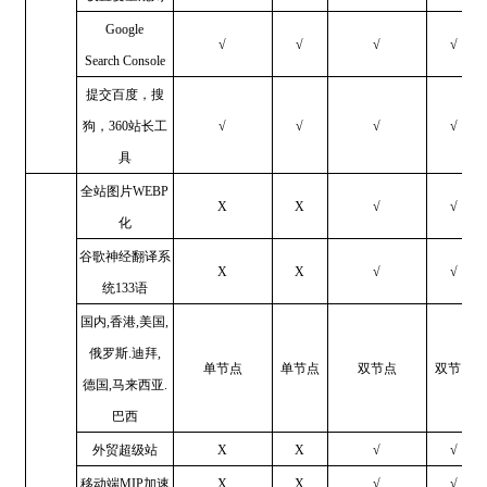
Google
√
√
√
√
Search Console
提交百度，搜
狗，360站长工
√
√
√
√
具
全站图片WEBP
X
X
√
√
化
谷歌神经翻译系
X
X
√
√
统133语
国内,香港,美国,
俄罗斯.迪拜,
单节点
单节点
双节点
双节点
德国,马来西亚.
巴西
外贸超级站
X
X
√
√
移动端MIP加速
X
X
√
√