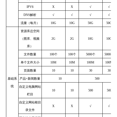
IPV6
X
X
√
√
DNS解析
√
√
√
√
流量（每月）
10G
10G
50G
50G
资源库总空间
（图库、视频
2G
2G
10G
10G
库）
文件数量
100个
100个
5000个
5000个
单个文件大小
10M
10M
100M
100M
页面数量
10
10
30
30
基础系
产品+新闻数量
10
500
统
自定义电脑网站
10
10
500
500
栏目
自定义网站根目
X
X
√
√
录文件