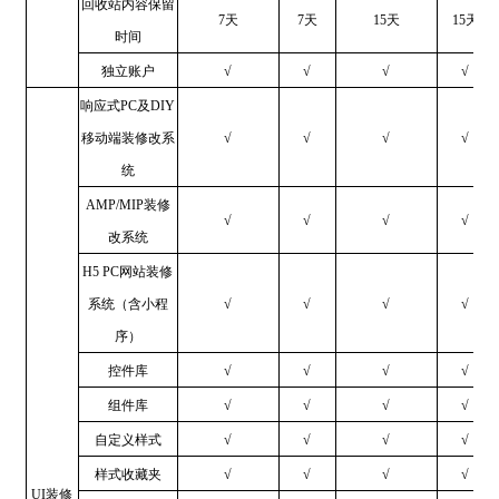
回收站内容保留
7天
7天
15天
15天
时间
独立账户
√
√
√
√
响应式PC及DIY
移动端装修改系
√
√
√
√
统
AMP/MIP装修
√
√
√
√
改系统
H5 PC网站装修
系统（含小程
√
√
√
√
序）
控件库
√
√
√
√
组件库
√
√
√
√
自定义样式
√
√
√
√
样式收藏夹
√
√
√
√
UI装修