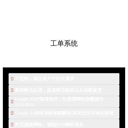
工单系统
可定制，满足用户个性化需求

整站静态处理，提高网页响应以及加载速度

BIBWIN智能建站系统可以根据客户需求进行个
Google AMP加速技术，比普通网站加载提升
性化定制的网站，具有很高的灵活性和可扩展

整站静态处理：.html扩展名、加载速度快、搜索
25%-85%
性，可以满足客户的特殊需求，实现网站的独特
引擎更友好
Google AI神经系统智能翻译,实现全球本地化营销

AMP（加速移动页面）是Google推出的一种为静
性和个性化。采用模块化设计，网站的页面、功
态内容构建 web 页面，提供可靠和快速的渲染，
能、流程等都可以根据客户的需求进行灵活配置
外贸超级网站，智能DNS解析服务

BIBWIN平台采用Google 神经机器翻译系统