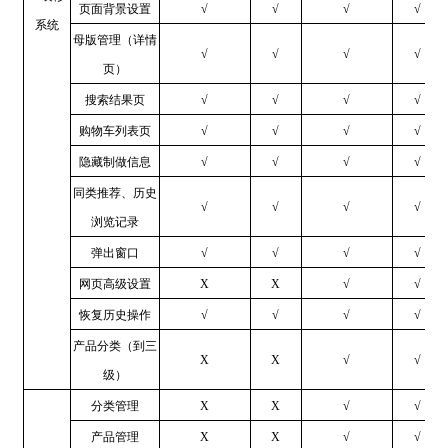
页面背景设置
√
√
√
√
系统
母版管理（详情
√
√
√
√
页）
搜索结果页
√
√
√
√
购物车列表页
√
√
√
√
隐藏制做信息
√
√
√
√
同类推荐、历史
√
√
√
√
浏览记录
弹出窗口
√
√
√
√
网页高级设置
X
X
√
√
恢复历史操作
√
√
√
√
产品分类（到三
X
X
√
√
级）
分类管理
X
X
√
√
产品管理
X
X
√
√