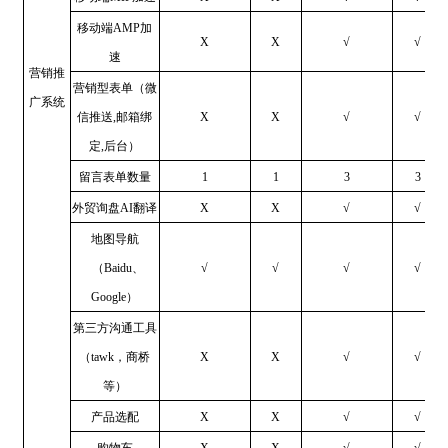
移动端AMP加
X
X
√
√
速
营销推
营销型表单（微
广系统
信推送,邮箱绑
X
X
√
√
定,后台）
留言表单数量
1
1
3
3
外贸询盘AI翻译
X
X
√
√
地图导航
（Baidu、
√
√
√
√
Google）
第三方沟通工具
（tawk，商桥
X
X
√
√
等）
产品选配
X
X
√
√
购物车
X
X
√
√